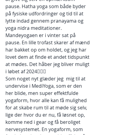
pause. Hatha yoga som både byder 
på fysiske udfordringer og tid til at 
lytte indad gennem pranayama og 
yoga nidra meditationer.
Mandeyogaen er i vinter sat på 
pause. En lille trofast skarer af mænd 
har bakket op om holdet, og jeg har 
lovet dem at finde et andet tidspunkt 
at mødes. Det håber jeg bliver muligt 
i løbet af 2024🧘🏻‍♂️
Som noget nyt glæder jeg  mig til at 
undervise i MediYoga, som er den 
her blide, men super effektfulde 
yogaform, hvor alle kan få mulighed 
for at skabe rum til at møde sig selv, 
lige der hvor du er nu, få løsnet op, 
komme ned i gear og få beroliget 
nervesystemet. En yogaform, som 