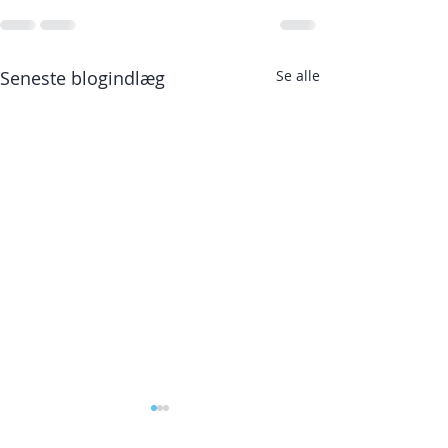
Seneste blogindlæg
Se alle
Yoga retreat i S
Hvorfor?