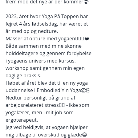
frem mod det nye år der kommer🤓
2023, året hvor Yoga På Toppen har 
fejret 4 års fødselsdag, har været et 
år med op og nedture.
Masser af opture med yogaen🧘🏻‍♀️❤️ 
Både sammen med mine skønne 
holddeltagere og gennem fordybelse 
i yogaens univers med kursus, 
workshop samt gennem min egen 
daglige praksis. 
I løbet af året blev det til en ny yoga 
uddannelse i Embodied Yin Yoga👏🏻 
Nedtur personligt på grund af 
arbejdsrelateret stress😵‍💫 - ikke som 
yogalærer, men i mit job som 
ergoterapeut. 
Jeg ved heldigvis, at yogaen hjælper 
mig tilbage til overskud og glæde😁 