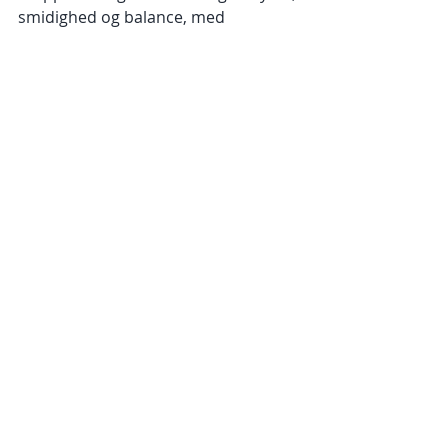
smidighed og balance, med 
åndedrættet får du mere energi, 
mentalt kan du få mere ro på 
tankerne, intellektuelt kan du opnå 
et mere præcist selvbillede, du 
styrker din intuition og nærmer dig 
din inderste sjæl.
Vi ses på måtten:)
Seneste blogindlæg
Se alle