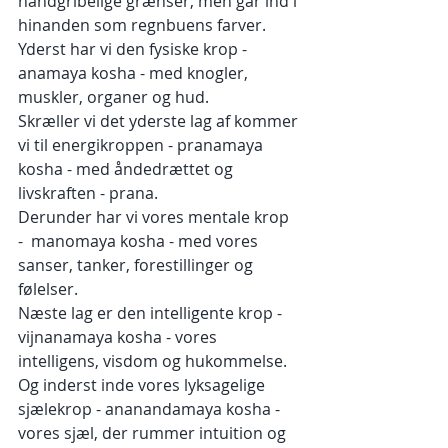
håndgribelige grænser, men går ind i 
hinanden som regnbuens farver.
Yderst har vi den fysiske krop - 
anamaya kosha - med knogler, 
muskler, organer og hud.
Skræller vi det yderste lag af kommer 
vi til energikroppen - pranamaya 
kosha - med åndedrættet og 
livskraften - prana. 
Derunder har vi vores mentale krop  
-  manomaya kosha - med vores 
sanser, tanker, forestillinger og 
følelser.
Næste lag er den intelligente krop - 
vijnanamaya kosha - vores 
intelligens, visdom og hukommelse.
Og inderst inde vores lyksagelige 
sjælekrop - ananandamaya kosha - 
vores sjæl, der rummer intuition og 