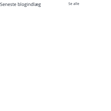
Seneste blogindlæg
Se alle
Kommentarer
Godt nytår